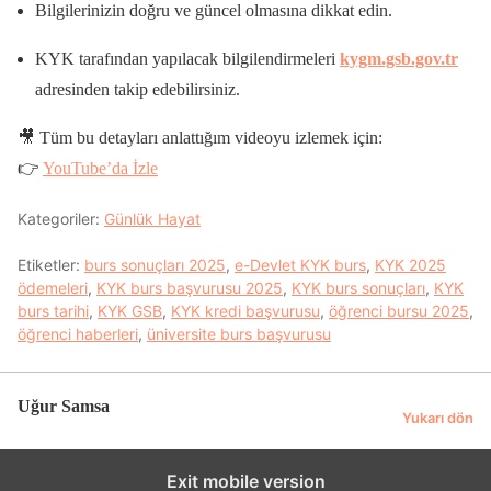
Bilgilerinizin doğru ve güncel olmasına dikkat edin.
KYK tarafından yapılacak bilgilendirmeleri
kygm.gsb.gov.tr
adresinden takip edebilirsiniz.
🎥 Tüm bu detayları anlattığım videoyu izlemek için:
👉
YouTube’da İzle
Kategoriler:
Günlük Hayat
Etiketler:
burs sonuçları 2025
,
e-Devlet KYK burs
,
KYK 2025
ödemeleri
,
KYK burs başvurusu 2025
,
KYK burs sonuçları
,
KYK
burs tarihi
,
KYK GSB
,
KYK kredi başvurusu
,
öğrenci bursu 2025
,
öğrenci haberleri
,
üniversite burs başvurusu
Uğur Samsa
Yukarı dön
Exit mobile version