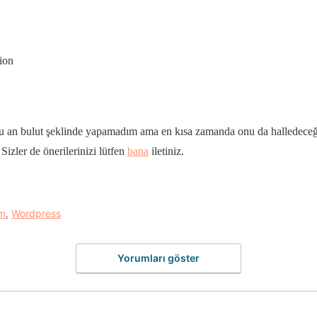
ion
şu an bulut şeklinde yapamadım ama en kısa zamanda onu da halledeceğ
Sizler de önerilerinizi lütfen
bana
iletiniz.
m
,
Wordpress
Yorumları göster