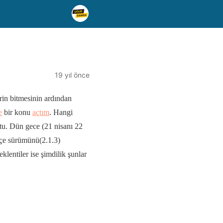
19 yıl önce
rin bitmesinin ardından
e
bir konu
açtım
. Hangi
uştu. Dün gece (21 nisanı 22
çe sürümünü(2.1.3)
entiler ise şimdilik şunlar