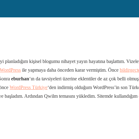
i planladığım kişisel blogumu nihayet yayın hayatına başlattım. Vizele
WordPress
ile yapmaya daha önceden karar vermiştim. Önce
bildirgeçt
 Sonra
eburhan
‘ın da tavsiyeleri üzerine eklentiler de az çok belli olm
 önce
WordPress Türkiye
‘den indirmiş olduğum WordPress’in son Türk
 başladım. Ardından Qwilm temasını yükledim. Sitemde kullandığım ekl