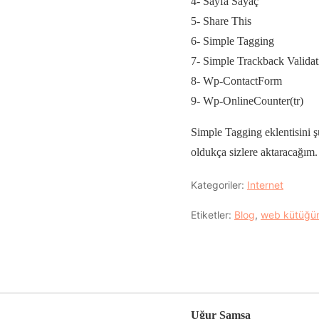
4- Sayfa Sayaç
5- Share This
6- Simple Tagging
7- Simple Trackback Validat
8- Wp-ContactForm
9- Wp-OnlineCounter(tr)
Simple Tagging eklentisini 
oldukça sizlere aktaracağım. 
Kategoriler:
Internet
Etiketler:
Blog
,
web kütüğü
Uğur Samsa