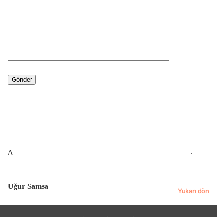
Δ
Uğur Samsa
Yukarı dön