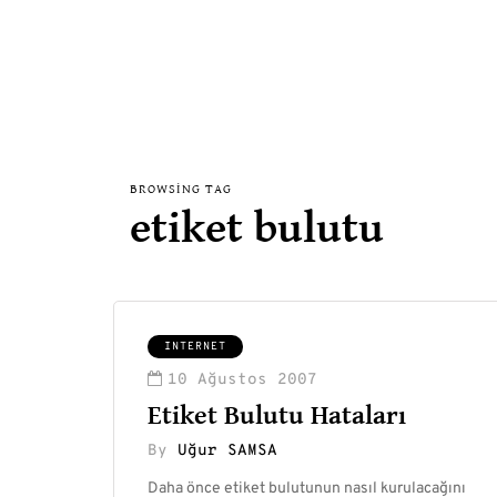
BROWSING TAG
etiket bulutu
INTERNET
10 Ağustos 2007
Etiket Bulutu Hataları
By
Uğur SAMSA
Daha önce etiket bulutunun nasıl kurulacağını