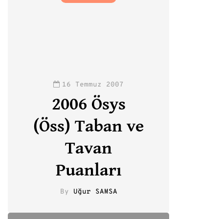
16 Temmuz 2007
2006 Ösys
(Öss) Taban ve
Tavan
Puanları
By
Uğur SAMSA
0