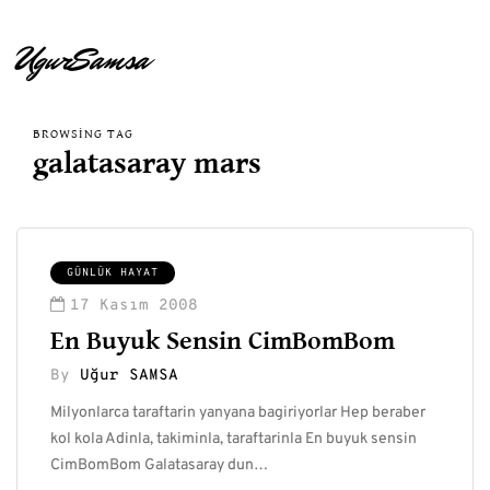
UgurSamsa
BROWSING TAG
galatasaray mars
GÜNLÜK HAYAT
17 Kasım 2008
En Buyuk Sensin CimBomBom
By
Uğur SAMSA
Milyonlarca taraftarin yanyana bagiriyorlar Hep beraber
kol kola Adinla, takiminla, taraftarinla En buyuk sensin
CimBomBom Galatasaray dun…