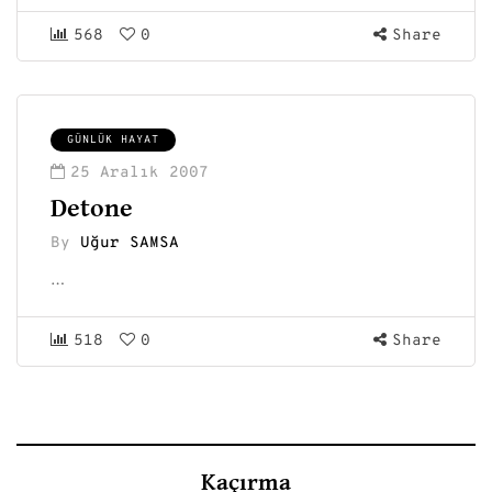
568
0
Share
GÜNLÜK HAYAT
25 Aralık 2007
Detone
By
Uğur SAMSA
…
518
0
Share
Kaçırma