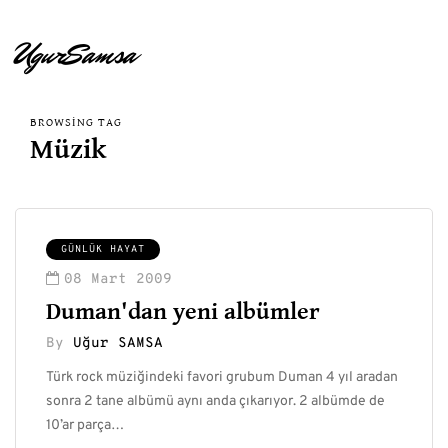
UgurSamsa
BROWSING TAG
Müzik
GÜNLÜK HAYAT
08 Mart 2009
Duman'dan yeni albümler
By
Uğur SAMSA
Türk rock müziğindeki favori grubum Duman 4 yıl aradan
sonra 2 tane albümü aynı anda çıkarıyor. 2 albümde de
10’ar parça…