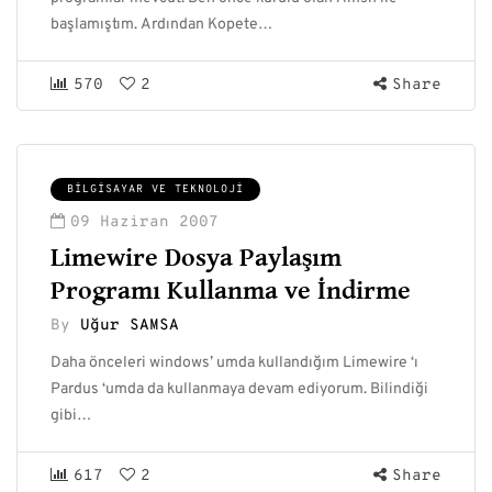
başlamıştım. Ardından Kopete…
570
2
Share
BILGISAYAR VE TEKNOLOJI
09 Haziran 2007
Limewire Dosya Paylaşım
Programı Kullanma ve İndirme
By
Uğur SAMSA
Daha önceleri windows’ umda kullandığım Limewire ‘ı
Pardus ‘umda da kullanmaya devam ediyorum. Bilindiği
gibi…
617
2
Share