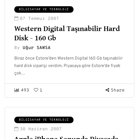
BILGISAYAR VE TEKNOLOJI
07 Temmuz 2007
Western Digital Taşınabilir Hard
Disk - 160 Gb
By
Uğur SAMSA
Biraz önce Estore’den Western Digital 160 Gb taşınabilir
hard disk siparişi verdim. Piyasaya göre Estore’de fiyatı
çok…
493
1
Share
BILGISAYAR VE TEKNOLOJI
30 Haziran 2007