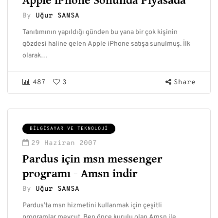
Apple iPhone Sonunda Piyasada
By
Uğur SAMSA
Tanıtımının yapıldığı günden bu yana bir çok kişinin
gözdesi haline gelen Apple iPhone satışa sunulmuş. İlk
olarak…
487
3
Share
BILGISAYAR VE TEKNOLOJI
29 Haziran 2007
Pardus için msn messenger
programı - Amsn indir
By
Uğur SAMSA
Pardus’ta msn hizmetini kullanmak için çeşitli
programlar mevcut. Ben önce kurulu olan Amsn ile