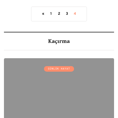
«
1
2
3
4
Kaçırma
GÜNLÜK HAYAT