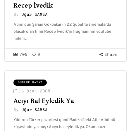
Recep İvedik
By
Uğur SAMSA
Abim dün Şahan Gökbakar’ın 22 Şubat’ta sinemalarda
olacak olan filmi Recep İvedik‘in fragmanının youtube
linkini…
705
0
Share
GÜNLÜK HAYAT
16 Ocak 2008
Acıyı Bal Eyledik Ya
By
Uğur SAMSA
Yıldırım Türker pazartesi günü Radikal’deki Aile Albümü
köşesinde yazmış : Acıyı bal eyledik ya. Okumanızı