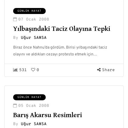
GÜNLÜK HAYAT
07 Ocak 2008
Yılbaşındaki Taciz Olayına Tepki
By
Uğur SAMSA
Biraz önce Nahnu’da gördüm. Birisi yılbaşındaki taciz
olayını ve aldıkları cezayı protesto etmek için…
531
0
Share
GÜNLÜK HAYAT
05 Ocak 2008
Barış Akarsu Resimleri
By
Uğur SAMSA