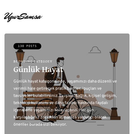
UgurSamsa
130 POSTS
BROWSING CATEGORY
Günlük Hayat
Günlük hayat kategorisinde, yaşamınızı daha düzenli ve
verimli hale getirecek pratik bilgiler, ipuçları ve
tavsiyeler bulabilirsiniz. Ev işleri, sağlık, kişisel gelişim,
teknoloji kullanımı ve daha fazlası hakkında faydalı
içeriklerle yaşamınızı kolaylaştırın. Her gün
karşılaştığınız zorlukları aşmanıza yardımcı olacak
öneriler burada sizi bekliyor.