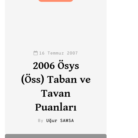
16 Temmuz 2007
2006 Ösys
(Öss) Taban ve
Tavan
Puanları
By
Uğur SAMSA
0