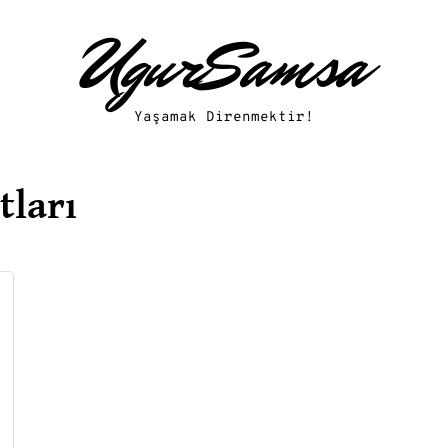
UgurSamsa
Yaşamak Direnmektir!
tları