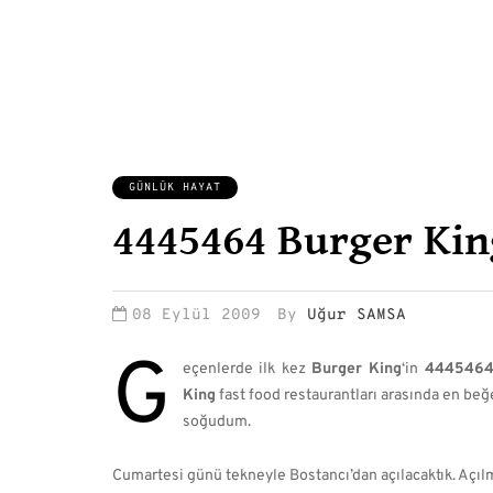
GÜNLÜK HAYAT
4445464 Burger Ki
08 Eylül 2009
By
Uğur SAMSA
G
eçenlerde ilk kez
Burger King
‘in
4445464 
King
fast food restaurantları arasında en be
soğudum.
Cumartesi günü tekneyle Bostancı’dan açılacaktık. Açıl