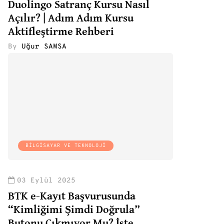
Duolingo Satranç Kursu Nasıl
Açılır? | Adım Adım Kursu
Aktifleştirme Rehberi
By
Uğur SAMSA
BILGISAYAR VE TEKNOLOJI
03 Eylül 2025
BTK e-Kayıt Başvurusunda
“Kimliğimi Şimdi Doğrula”
Butonu Çıkmıyor Mu? İşte