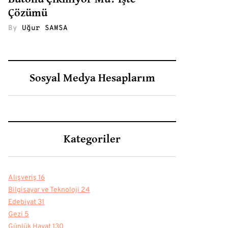
Çözümü
By
Uğur SAMSA
Sosyal Medya Hesaplarım
Kategoriler
Alışveriş
16
Bilgisayar ve Teknoloji
24
Edebiyat
31
Gezi
5
Günlük Hayat
130