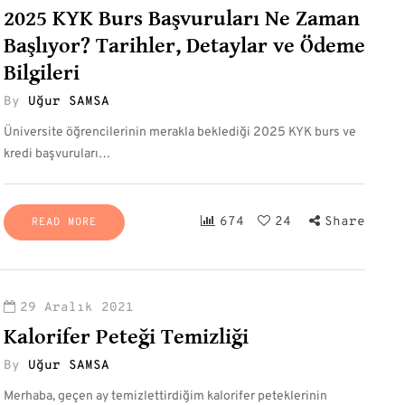
2025 KYK Burs Başvuruları Ne Zaman
Başlıyor? Tarihler, Detaylar ve Ödeme
Bilgileri
By
Uğur SAMSA
Üniversite öğrencilerinin merakla beklediği 2025 KYK burs ve
kredi başvuruları…
674
24
Share
READ MORE
29 Aralık 2021
Kalorifer Peteği Temizliği
By
Uğur SAMSA
Merhaba, geçen ay temizlettirdiğim kalorifer peteklerinin