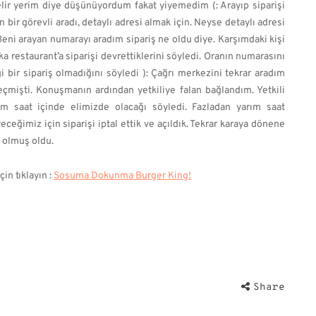
lir yerim diye düşünüyordum fakat yiyemedim (: Arayıp siparişi
bir görevli aradı, detaylı adresi almak için. Neyse detaylı adresi
 Beni arayan numarayı aradım sipariş ne oldu diye. Karşımdaki kişi
a restaurant’a siparişi devrettiklerini söyledi. Oranın numarasını
 bir sipariş olmadığını söyledi ): Çağrı merkezini tekrar aradım
eçmişti. Konuşmanın ardından yetkiliye falan bağlandım. Yetkili
ım saat içinde elimizde olacağı söyledi. Fazladan yarım saat
ceğimiz için siparişi iptal ettik ve açıldık. Tekrar karaya dönene
ı olmuş oldu.
in tıklayın :
Sosuma Dokunma Burger King!
Share