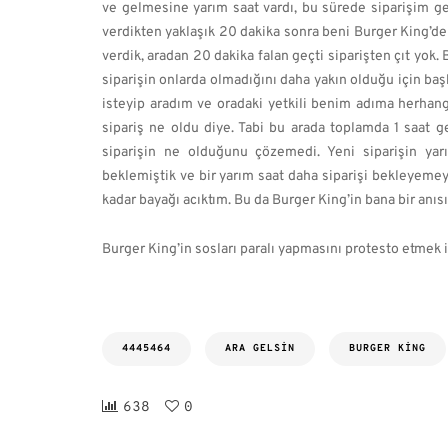
ve gelmesine yarım saat vardı, bu sürede siparişim ge
verdikten yaklaşık 20 dakika sonra beni Burger King’den 
verdik, aradan 20 dakika falan geçti siparişten çıt yok.
siparişin onlarda olmadığını daha yakın olduğu için başk
isteyip aradım ve oradaki yetkili benim adıma herhangi
sipariş ne oldu diye. Tabi bu arada toplamda 1 saat g
siparişin ne olduğunu çözemedi. Yeni siparişin yar
beklemiştik ve bir yarım saat daha siparişi bekleyemeye
kadar bayağı acıktım. Bu da Burger King’in bana bir anıs
Burger King’in sosları paralı yapmasını protesto etmek iç
4445464
ARA GELSIN
BURGER KING
638
0